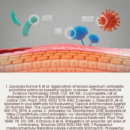
1. Jayaraja Kumar K et al. Application of broad spectrum antiseptic
povidone iodine as powerful action: a review. J Pharmaceutical
Science Technology 2009; 1 (2): 48-58.; 2.Lachapelle J et al.
Antiseptics in the era of bacterial resistance: a focus on povidone
iodine. Clin. Pract. 2013; 10(5): 579-592; 3.Leyden J., Stewart R., et al.
Updated in vivo Methods for Evaluating Topical Antimicrobial Agents
on Human Skin. The Journal of Investigative Dermatology, Vol 72(4):
165-170, 1979; 4.Jones, C. Antiseptic Vs. Disinfectant, 2018, Available at
https://healthfully.com/antiseptic-vs-disinfectant-6028617.html.;
5.Burks RI. Povidone-iodine solution in wound treatment. Phys Ther
1998; 78: 212-218.; 6.Drosou A et al. Antiseptics on wounds: an area of
controversy. Wounds 2003;15(5):149-166.;7.Prospectul
medicamentului Betadine soluție cutanată 100mg/ml.; Prospectul