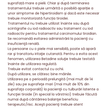
suprafață mare a pielii. Chiar și după terminarea
tratamentului trebuie urmărită o posibilă apariție a
unor simptome de hipertiroidism și dacă este necesar
trebuie monitorizată funcția tiroidei.
Tratamentul nu trebuie utilizat înainte sau după
scintigrafie cu iod radioactiv sau tratament cu iod
radioactiv pentru tratamentul carcinomului tiroidian.
Se recomandă evitarea administrării la pacienţi cu
insuficienţă renală.
La persoane cu o piele mai sensibilă, poate să apară
rar şi tranzitoriu iritaţie cutanată. Pentru a evita acest
fenomen, utilizarea Betadine soluţie trebuie testată
înainte de utilizarea regulată.
Trebuie evitat contactul cu ochii.
După utilizare, se clătesc bine mâinile.
Utilizarea pe o perioadă prelungită (mai mult de 14
zile) sau pe suprafeţe mari (mai mult de 10% din
suprafaţa corporală) la pacienţii cu tulburări latente a
funcţiei tiroide (în special la vârstnici) trebuie făcută
numai după cântărirea balanţei beneficiu
terapeutic/risc. Aceşti pacienţi trebuie atent