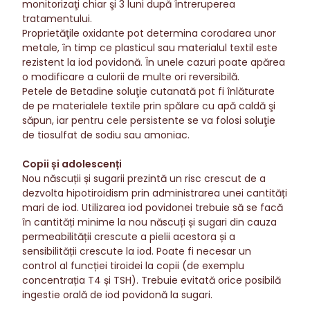
monitorizaţi chiar şi 3 luni după întreruperea
tratamentului.
Proprietăţile oxidante pot determina corodarea unor
metale, în timp ce plasticul sau materialul textil este
rezistent la iod povidonă. În unele cazuri poate apărea
o modificare a culorii de multe ori reversibilă.
Petele de Betadine soluţie cutanată pot fi înlăturate
de pe materialele textile prin spălare cu apă caldă şi
săpun, iar pentru cele persistente se va folosi soluţie
de tiosulfat de sodiu sau amoniac.
Copii și adolescenți
Nou născuții și sugarii prezintă un risc crescut de a
dezvolta hipotiroidism prin administrarea unei cantități
mari de iod. Utilizarea iod povidonei trebuie să se facă
în cantități minime la nou născuți și sugari din cauza
permeabilității crescute a pielii acestora și a
sensibilității crescute la iod. Poate fi necesar un
control al funcției tiroidei la copii (de exemplu
concentrația T4 și TSH). Trebuie evitată orice posibilă
ingestie orală de iod povidonă la sugari.