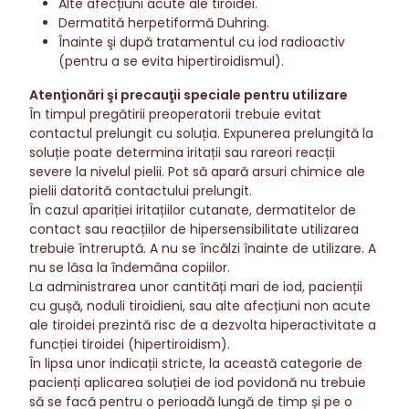
Alte afecțiuni acute ale tiroidei.
Dermatită herpetiformă Duhring.
Înainte şi după tratamentul cu iod radioactiv
(pentru a se evita hipertiroidismul).
Atenţionări şi precauţii speciale pentru utilizare
În timpul pregătirii preoperatorii trebuie evitat
contactul prelungit cu soluția. Expunerea prelungită la
soluție poate determina iritații sau rareori reacții
severe la nivelul pielii. Pot să apară arsuri chimice ale
pielii datorită contactului prelungit.
În cazul apariției iritațiilor cutanate, dermatitelor de
contact sau reacțiilor de hipersensibilitate utilizarea
trebuie întreruptă. A nu se încălzi înainte de utilizare. A
nu se lăsa la îndemâna copiilor.
La administrarea unor cantități mari de iod, pacienții
cu gușă, noduli tiroidieni, sau alte afecțiuni non acute
ale tiroidei prezintă risc de a dezvolta hiperactivitate a
funcției tiroidei (hipertiroidism).
În lipsa unor indicații stricte, la această categorie de
pacienți aplicarea soluției de iod povidonă nu trebuie
să se facă pentru o perioadă lungă de timp și pe o