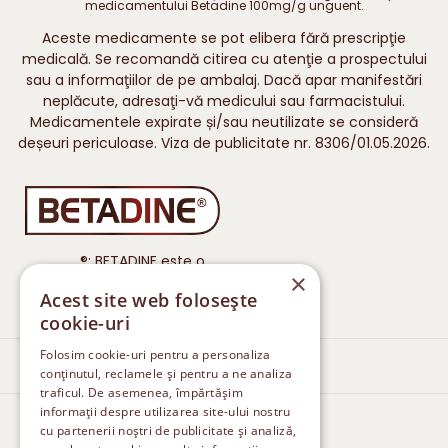
medicamentului Betadine 100mg/g unguent.
Aceste medicamente se pot elibera fără prescripţie
medicală. Se recomandă citirea cu atenţie a prospectului
sau a informaţiilor de pe ambalaj. Dacă apar manifestări
neplăcute, adresaţi-vă medicului sau farmacistului.
Medicamentele expirate și/sau neutilizate se consideră
deșeuri periculoase. Viza de publicitate nr. 8306/01.05.2026.
®: BETADINE este o
×
marcă înregistrată a iNova
Acest site web folosește
Pharmaceuticals.
cookie-uri
Folosim cookie-uri pentru a personaliza
Îngrijirea rănilor
conținutul, reclamele și pentru a ne analiza
traficul. De asemenea, împărtășim
informații despre utilizarea site-ului nostru
Tratarea ciupercilor pielii
cu partenerii noștri de publicitate și analiză,