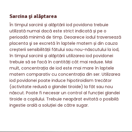
Sarcina şi alăptarea
În timpul sarcinii și alăptării iod povidona trebuie
utilizată numai dacă este strict indicată și pe o
perioadă minimă de timp. Deoarece iodul traversează
placenta şi se excretă în laptele matern și din cauza
creșterii sensibilității fătului sau nou-născutului la iod,
în timpul sarcinii și alăptării utilizarea iod povidonei
trebuie să se facă în cantități cât mai reduse. Mai
mult, concentrația de iod este mai mare în laptele
matern comparativ cu concentrația din ser. Utilizarea
iod povidonei poate induce hipotiroidism trecător
(activitate redusă a glandei tiroide) la făt sau nou
născut. Poate fi necesar un control al funcției glandei
tiroide a copilului. Trebuie neapărat evitată o posibilă
ingestie orală a soluției de către sugar.