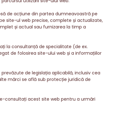
rcursul utilizării site-ului web.
lipsă de acțiune din partea dumneavoastră pe
 pe site-ul web precise, complete și actualizate,
mplet și actual sau furnizarea la timp a
ați la consultanță de specialitate (de ex.
egat de folosirea site-ului web și a informațiilor
 prevăzute de legislația aplicabilă, inclusiv cea
te mărci se află sub protecție juridică de
e-consultați acest site web pentru a urmări