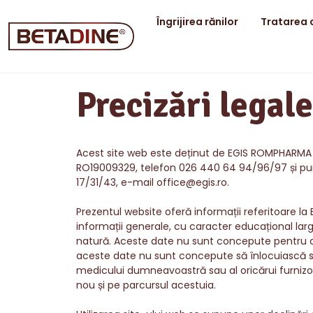
Îngrijirea rănilor
Tratarea c
Precizări legale
Acest site web este deținut de EGIS ROMPHARMA SRL
RO19009329, telefon 026 440 64 94/96/97 și punct
17/31/43, e-mail office@egis.ro.
Prezentul website oferă informații referitoare la
informații generale, cu caracter educațional larg
natură. Aceste date nu sunt concepute pentru a 
aceste date nu sunt concepute să înlocuiască sfat
medicului dumneavoastră sau al oricărui furnizor
nou și pe parcursul acestuia.