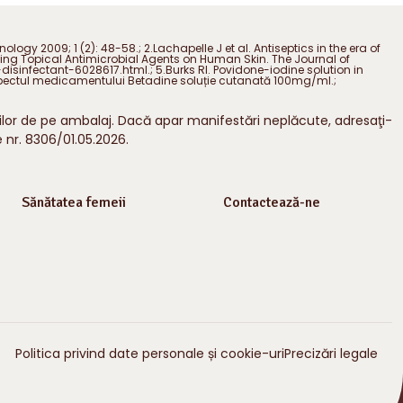
gy 2009; 1 (2): 48-58.; 2.Lachapelle J et al. Antiseptics in the era of
luating Topical Antimicrobial Agents on Human Skin. The Journal of
s-disinfectant-6028617.html.; 5.Burks RI. Povidone-iodine solution in
rospectul medicamentului Betadine soluție cutanată 100mg/ml.;
ilor de pe ambalaj. Dacă apar manifestări neplăcute, adresaţi-
 nr. 8306/01.05.2026.
Sănătatea femeii
Contactează-ne
Politica privind date personale și cookie-uri
Precizări legale