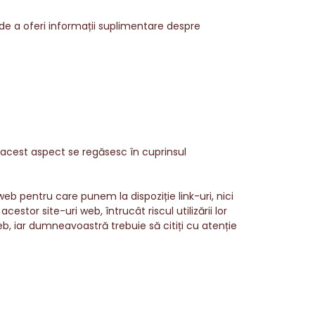
de a oferi informații suplimentare despre
la acest aspect se regăsesc în cuprinsul
web pentru care punem la dispoziție link-uri, nici
estor site-uri web, întrucât riscul utilizării lor
eb, iar dumneavoastră trebuie să citiți cu atenție