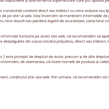
 de răspundere și avertismente suplimentare care pot apărea pe pa
 consecință corelată direct sau indirect cu orice acțiune sau 
iale de pe site-ul web. Deși încercăm să menținem informațiile de
ntru nicio daună sau pierdere legată de acuratețea, caracterul co
losi informații furnizate pe acest site web, vă recomandăm să apel
de despăgubire din cauza oricărui prejudiciu, direct sau indirect, l
tc.) este protejat de drepturi de autor, precum și de alte drepturi
. Vă informăm, de asemenea, că toate numele de produse și celelal
ent, conținutul site-ului web. Prin urmare, vă recomandăm să r