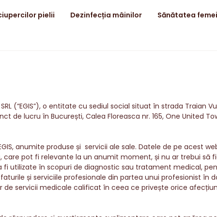
iupercilor pielii
Dezinfecția mâinilor
Sănătatea femei
 (“EGIS”), o entitate cu sediul social situat în strada Traian Vu
 de lucru în București, Calea Floreasca nr. 165, One United Tower
 EGIS, anumite produse și servicii ale sale. Datele de pe acest w
, care pot fi relevante la un anumit moment, și nu ar trebui să f
fi utilizate în scopuri de diagnostic sau tratament medical, pe
urile și serviciile profesionale din partea unui profesionist în d
 de servicii medicale calificat în ceea ce privește orice afecț