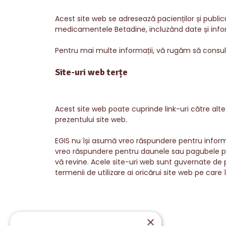
Acest site web se adresează pacienților și publi
medicamentele Betadine, incluzând date și informat
Pentru mai multe informații, vă rugăm să consult
Site-uri web terțe
Acest site web poate cuprinde link-uri către alte 
prezentului site web.
EGIS nu își asumă vreo răspundere pentru informați
vreo răspundere pentru daunele sau pagubele pe care
vă revine. Acele site-uri web sunt guvernate de p
termenii de utilizare ai oricărui site web pe care îl 
×