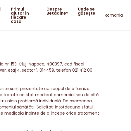
i
Primul
Despre
Unde se
ajutor în
Betadine®
găsește
Romania
fiecare
casă
ia nr. 153, Cluj-Napoca, 400397, cod fiscal
, etaj 4, sector 1, 014459, telefon 021 412 00
ebsite sunt prezentate cu scopul de a furniza
ie tratate ca sfat medical, comercial sau de altă
ntru nicio problemă individuală. De asemenea,
omeniul sănătății. Solicitați întotdeauna sfatul
iune medicală înainte de a începe orice tratament