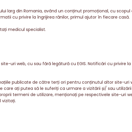
cului larg din Romania, având un conținut promoțional, cu scopul 
ii cu privire la îngrijirea rănilor, primul ajutor în fiecare casă.
ați medicul specialist.
site-uri web, cu sau fără legătură cu EGIS. Notificări cu privire 
ile publicate de către terți ori pentru conținutul altor site-uri 
 ați putea să le suferiți ca urmare a vizitării și/ sau utilizării ac
roprii termeni de utilizare, menționați pe respectivele site-uri w
vizitați.