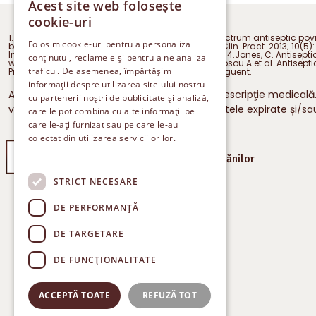
Acest site web folosește
cookie-uri
1. Jayaraja Kumar K et al. Application of broad spectrum antiseptic povi
Folosim cookie-uri pentru a personaliza
bacterial resistance: a focus on povidone iodine. Clin. Pract. 2013; 10(5
Investigative Dermatology, Vol 72(4): 165-170, 1979; 4.Jones, C. Antisept
conținutul, reclamele și pentru a ne analiza
wound treatment. Phys Ther 1998; 78: 212-218.; 6.Drosou A et al. Antis
traficul. De asemenea, împărtășim
Prospectul medicamentului Betadine 100mg/g unguent.
informații despre utilizarea site-ului nostru
Aceste medicamente se pot elibera fără prescripţie medicală. 
cu partenerii noștri de publicitate și analiză,
vă medicului sau farmacistului. Medicamentele expirate și/sau 
care le pot combina cu alte informații pe
care le-ați furnizat sau pe care le-au
colectat din utilizarea serviciilor lor.
Politica
de confidențialitate
Îngrijirea rănilor
STRICT NECESARE
®: BETADINE este o
marcă înregistrată a iNova
DE PERFORMANȚĂ
Pharmaceuticals.
DE TARGETARE
DE FUNCŢIONALITATE
COPYRIGHT © 2026 EGIS ROMPHARMA SRL
ACCEPTĂ TOATE
REFUZĂ TOT