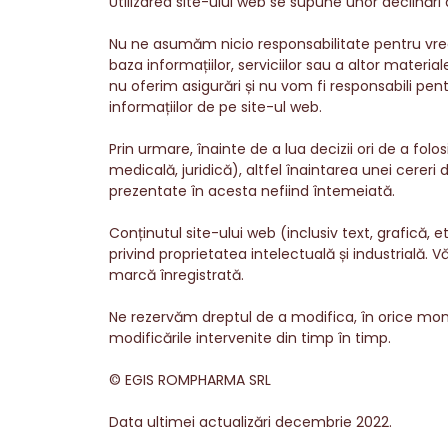
Utilizarea site-ului web se supune unor declinări
Nu ne asumăm nicio responsabilitate pentru vreo
baza informațiilor, serviciilor sau a altor mater
nu oferim asigurări și nu vom fi responsabili pe
informațiilor de pe site-ul web.
Prin urmare, înainte de a lua decizii ori de a fo
medicală, juridică), altfel înaintarea unei cereri 
prezentate în acesta nefiind întemeiată.
Conținutul site-ului web (inclusiv text, grafică, e
privind proprietatea intelectuală și industrială
marcă înregistrată.
Ne rezervăm dreptul de a modifica, în orice mom
modificările intervenite din timp în timp.
© EGIS ROMPHARMA SRL
Data ultimei actualizări decembrie 2022.