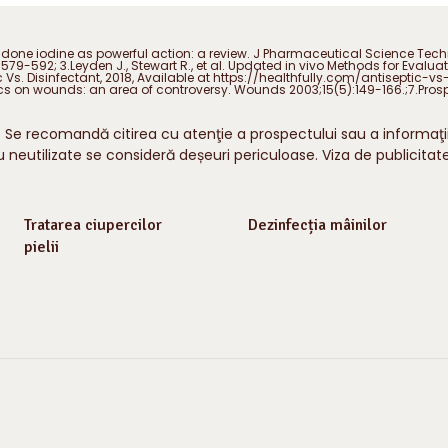
done iodine as powerful action: a review. J Pharmaceutical Science Technolo
): 579-592; 3.Leyden J., Stewart R., et al. Updated in vivo Methods for Eva
ic Vs. Disinfectant, 2018, Available at https://healthfully.com/antiseptic-v
eptics on wounds: an area of controversy. Wounds 2003;15(5):149-166.;7.P
Se recomandă citirea cu atenţie a prospectului sau a informaţi
neutilizate se consideră deșeuri periculoase. Viza de publicitate
Tratarea ciupercilor
Dezinfecția mâinilor
pielii