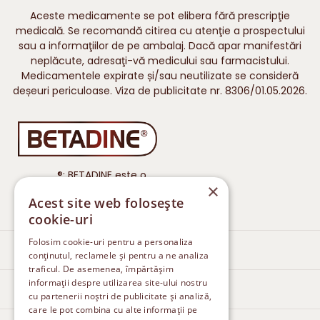
Aceste medicamente se pot elibera fără prescripţie
medicală. Se recomandă citirea cu atenţie a prospectului
sau a informaţiilor de pe ambalaj. Dacă apar manifestări
neplăcute, adresaţi-vă medicului sau farmacistului.
Medicamentele expirate și/sau neutilizate se consideră
deșeuri periculoase. Viza de publicitate nr. 8306/01.05.2026.
®: BETADINE este o
×
marcă înregistrată a iNova
Acest site web folosește
Pharmaceuticals.
cookie-uri
Folosim cookie-uri pentru a personaliza
Îngrijirea rănilor
conținutul, reclamele și pentru a ne analiza
traficul. De asemenea, împărtășim
informații despre utilizarea site-ului nostru
Tratarea ciupercilor pielii
cu partenerii noștri de publicitate și analiză,
care le pot combina cu alte informații pe