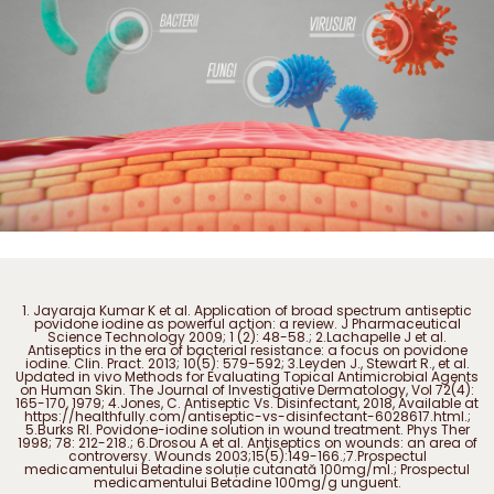
1. Jayaraja Kumar K et al. Application of broad spectrum antiseptic
povidone iodine as powerful action: a review. J Pharmaceutical
Science Technology 2009; 1 (2): 48-58.; 2.Lachapelle J et al.
Antiseptics in the era of bacterial resistance: a focus on povidone
iodine. Clin. Pract. 2013; 10(5): 579-592; 3.Leyden J., Stewart R., et al.
Updated in vivo Methods for Evaluating Topical Antimicrobial Agents
on Human Skin. The Journal of Investigative Dermatology, Vol 72(4):
165-170, 1979; 4.Jones, C. Antiseptic Vs. Disinfectant, 2018, Available at
https://healthfully.com/antiseptic-vs-disinfectant-6028617.html.;
5.Burks RI. Povidone-iodine solution in wound treatment. Phys Ther
1998; 78: 212-218.; 6.Drosou A et al. Antiseptics on wounds: an area of
controversy. Wounds 2003;15(5):149-166.;7.Prospectul
medicamentului Betadine soluție cutanată 100mg/ml.; Prospectul
medicamentului Betadine 100mg/g unguent.