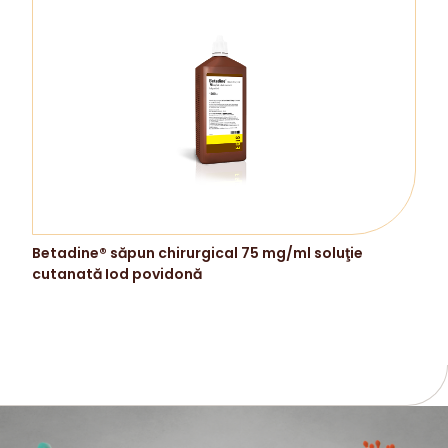
Betadine® săpun chirurgical 75 mg/ml soluţie
cutanată Iod povidonă