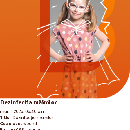
Dezinfecția mâinilor
mar. 1, 2025, 05:46 a.m.
Title :
Dezinfecția mâinilor
Css class :
wound
Button CSS :
orange