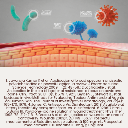
1. Jayaraja Kumar K et al. Application of broad spectrum antiseptic
povidone iodine as powerful action: a review. J Pharmaceutical
Science Technology 2009; 1 (2): 48-58.; 2.Lachapelle J et al.
Antiseptics in the era of bacterial resistance: a focus on povidone
iodine. Clin. Pract. 2013; 10(5): 579-592; 3.Leyden J., Stewart R., et al.
Updated in vivo Methods for Evaluating Topical Antimicrobial Agents
on Human Skin. The Journal of Investigative Dermatology, Vol 72(4):
165-170, 1979; 4.Jones, C. Antiseptic Vs. Disinfectant, 2018, Available at
https://healthfully.com/antiseptic-vs-disinfectant-6028617.html.;
5.Burks RI. Povidone-iodine solution in wound treatment. Phys Ther
1998; 78: 212-218.; 6.Drosou A et al. Antiseptics on wounds: an area of
controversy. Wounds 2003;15(5):149-166.;7.Prospectul
medicamentului Betadine soluție cutanată 100mg/ml.; Prospectul
medicamentului Betadine 100mg/g unguent.