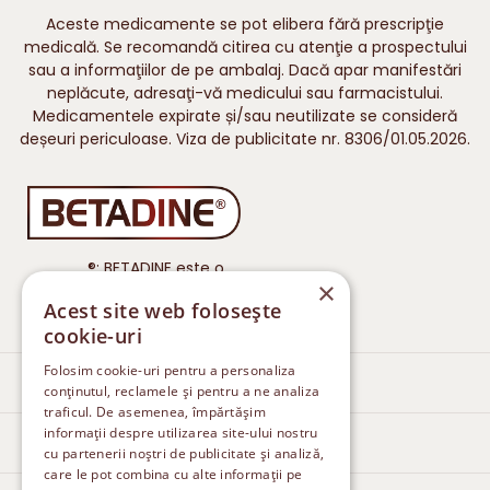
Aceste medicamente se pot elibera fără prescripţie
medicală. Se recomandă citirea cu atenţie a prospectului
sau a informaţiilor de pe ambalaj. Dacă apar manifestări
neplăcute, adresaţi-vă medicului sau farmacistului.
Medicamentele expirate și/sau neutilizate se consideră
deșeuri periculoase. Viza de publicitate nr. 8306/01.05.2026.
®: BETADINE este o
×
marcă înregistrată a iNova
Acest site web folosește
Pharmaceuticals.
cookie-uri
Folosim cookie-uri pentru a personaliza
Îngrijirea rănilor
conținutul, reclamele și pentru a ne analiza
traficul. De asemenea, împărtășim
informații despre utilizarea site-ului nostru
Tratarea ciupercilor pielii
cu partenerii noștri de publicitate și analiză,
care le pot combina cu alte informații pe