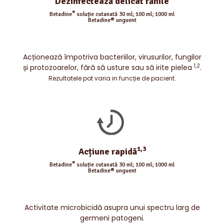
Dezinfectează delicat rănile
®
Betadine
soluție cutanată 30 ml; 100 ml; 1000 ml
Betadine® unguent
Acționează împotriva bacteriilor, virusurilor, fungilor
1,2
și protozoarelor, fără să usture sau să irite pielea
.
Rezultatele pot varia in funcție de pacient.
1,3
Acțiune rapidă
®
Betadine
soluție cutanată 30 ml; 100 ml; 1000 ml
Betadine® unguent
Activitate microbicidă asupra unui spectru larg de
germeni patogeni.