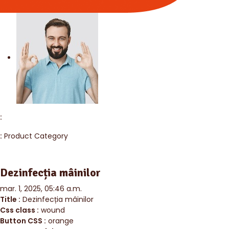
:
:
Product Category
Dezinfecția mâinilor
mar. 1, 2025, 05:46 a.m.
Title :
Dezinfecția mâinilor
Css class :
wound
Button CSS :
orange